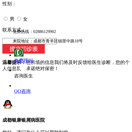
性别：
男
女
今天日期：
联系方式：
免费热线：02886129902
来院地址：成都市青羊区锦里中路18号
免费呼叫
温馨提示：
您所填的信息我们将及时反馈给医生诊断，您的个
人信息我们承诺绝对保密！
咨询医生
QQ咨询
成都银康银屑病医院