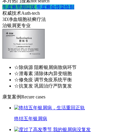
本月热门搜索
hot search
牛皮癣早期症状
牛皮癣会传染给别
权威技术
Auth-tech
3D净血细胞祛癣疗法
治银屑更专业
☆除病源 阻断银屑病致病环节
☆泄毒素 清除体内异变细胞
☆修免疫 调节免疫系统平衡
☆抗复发 巩固治疗严防复发
康复案例
Recure cases
终结五年银屑病