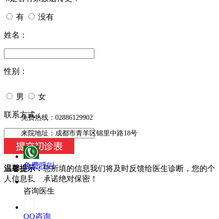
有
没有
姓名：
性别：
男
女
今天日期：
联系方式：
免费热线：02886129902
来院地址：成都市青羊区锦里中路18号
免费呼叫
温馨提示：
您所填的信息我们将及时反馈给医生诊断，您的个
人信息我们承诺绝对保密！
咨询医生
QQ咨询