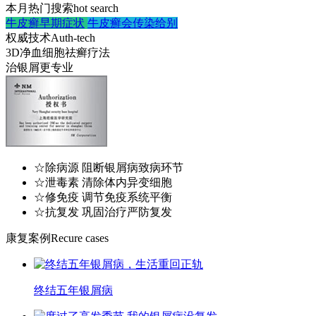
本月热门搜索
hot search
牛皮癣早期症状
牛皮癣会传染给别
权威技术
Auth-tech
3D净血细胞祛癣疗法
治银屑更专业
☆除病源 阻断银屑病致病环节
☆泄毒素 清除体内异变细胞
☆修免疫 调节免疫系统平衡
☆抗复发 巩固治疗严防复发
康复案例
Recure cases
终结五年银屑病