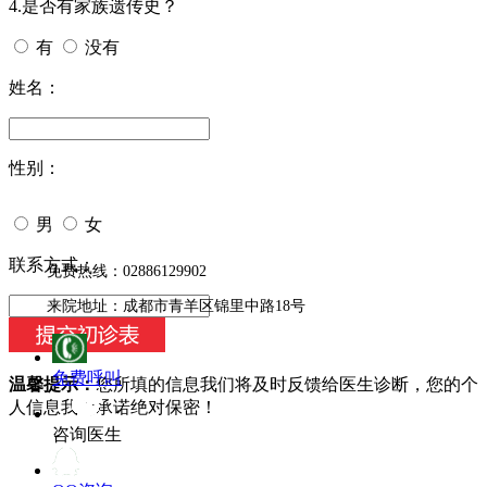
4.是否有家族遗传史？
有
没有
姓名：
性别：
男
女
今天日期：
联系方式：
免费热线：02886129902
来院地址：成都市青羊区锦里中路18号
免费呼叫
温馨提示：
您所填的信息我们将及时反馈给医生诊断，您的个
人信息我们承诺绝对保密！
咨询医生