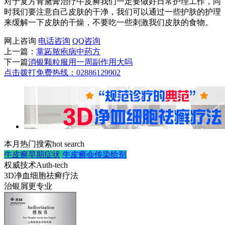
对于复方青黛膏治疗牛皮癣我们一定要做好日常护理工作，同
时我们要注意自己皮肤的干净，我们可以通过一些护肤的护理
来缓解一下皮肤的干燥，不要吃一些刺激我们皮肤的食物。
网上咨询
电话咨询
QQ咨询
上一篇：
掌跖脓疱病中药方
下一篇
消银颗粒服用一周副作用大吗
点击拨打免费热线：02886129902
本月热门搜索
hot search
牛皮癣早期症状
牛皮癣会传染给别
权威技术
Auth-tech
3D净血细胞祛癣疗法
治银屑更专业