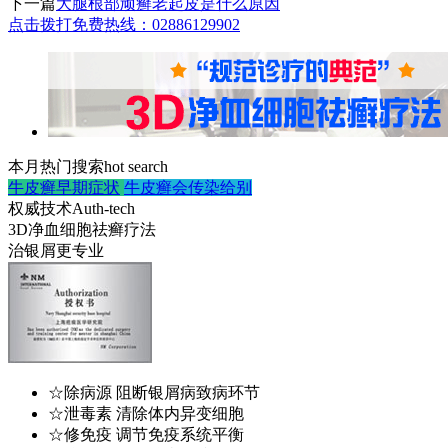
下一篇
大腿根部顽癣老起皮是什么原因
点击拨打免费热线：02886129902
本月热门搜索
hot search
牛皮癣早期症状
牛皮癣会传染给别
权威技术
Auth-tech
3D净血细胞祛癣疗法
治银屑更专业
☆除病源 阻断银屑病致病环节
☆泄毒素 清除体内异变细胞
☆修免疫 调节免疫系统平衡