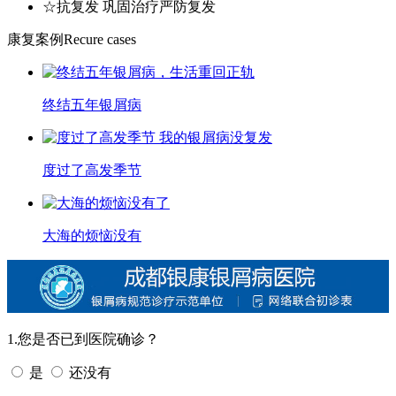
☆抗复发 巩固治疗严防复发
康复案例
Recure cases
终结五年银屑病
度过了高发季节
大海的烦恼没有
1.您是否已到医院确诊？
是
还没有