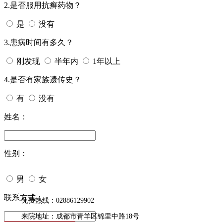
2.是否服用抗癣药物？
是
没有
3.患病时间有多久？
刚发现
半年内
1年以上
4.是否有家族遗传史？
有
没有
姓名：
性别：
男
女
今天日期：
联系方式：
免费热线：02886129902
来院地址：成都市青羊区锦里中路18号