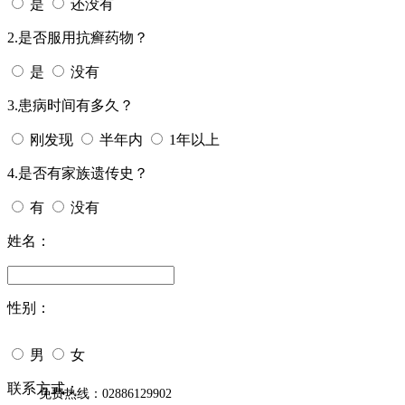
是
还没有
2.是否服用抗癣药物？
是
没有
3.患病时间有多久？
刚发现
半年内
1年以上
4.是否有家族遗传史？
有
没有
姓名：
性别：
男
女
今天日期：
联系方式：
免费热线：02886129902