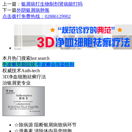
上一篇：
银屑病打生物制剂肾病能打吗
下一篇
外阴银屑病肿胀
点击拨打免费热线：02886129902
本月热门搜索
hot search
牛皮癣早期症状
牛皮癣会传染给别
权威技术
Auth-tech
3D净血细胞祛癣疗法
治银屑更专业
☆除病源 阻断银屑病致病环节
☆泄毒素 清除体内异变细胞