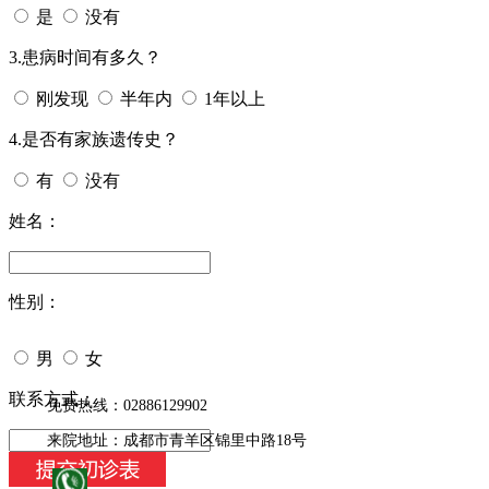
是
没有
3.患病时间有多久？
刚发现
半年内
1年以上
4.是否有家族遗传史？
有
没有
姓名：
性别：
男
女
今天日期：
联系方式：
免费热线：02886129902
来院地址：成都市青羊区锦里中路18号