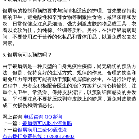
银屑病的控制和预防要求与病情相适应的护理。首先要保持彻
底的卫生，避免酸性和辛辣食物等刺激性食物，减轻瘙痒和发
炎。日常保健应注意忌烟酒、强力刺激皮肤的物品或工具，衣
着以柔软为佳，如纯棉、丝绸等质料。另外，在治疗银屑病期
间，不要使用过于营养的化妆品和香体用品，以避免诱发复发
因素。
5. 银屑病可以预防吗？
由于银屑病是一种典型的自身免疫性疾病，尚无确切的预防方
法。但是，保持良好的生活方式、规律的作息、合理的饮食和
避免压力等因素可能有助于预防银屑病的发生。在进行治疗的
过程中，患者应积极配合医生的治疗方案并保持心情愉悦，注
重个人卫生、常洗澡、保持皮肤清洁，以预防细菌感染的并发
症。平时要注意不要挤压或剥夺皮肤上的鳞屑，避免对皮肤造
成二次损伤和病情恶化。
网上咨询
电话咨询
QQ咨询
上一篇：
银屑病可以吃小河鱼吗
下一篇
银屑病用二硫化硒洗液
点击拨打免费热线：02886129902