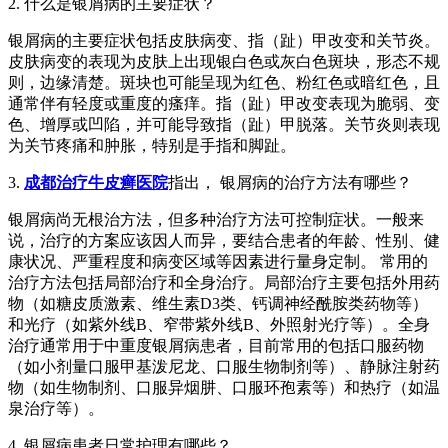
2. 什么是银屑病的主要症状？
银屑病的主要症状包括皮肤病变、指（趾）甲改变和关节炎。
皮肤病变的表现为皮肤上出现银白色或灰白色斑块，形态不规
则，边缘清楚。斑块也可能呈现为红色、粉红色或暗红色，且
通常伴有轻度或重度的瘙痒。指（趾）甲改变表现为脆弱、变
色、增厚或凹陷，并可能导致指（趾）甲脱落。关节炎则表现
为关节疼痛和肿胀，特别是手指和脚趾。
3.
成都治疗牛皮癣医院
指出， 银屑病的治疗方法有哪些？
银屑病尚无根治方法，但多种治疗方法可控制症状。一般来
说，治疗的方案应该因人而异，要结合患者的年龄、性别、健
康状况、严重程度和病变区域等因素进行量身定制。 常用的
治疗方法包括局部治疗和全身治疗。局部治疗主要包括外用药
物（如糖皮质激素、维生素D3类、钙调神经酰胺类药物等）
和光疗（如紫外线B、窄带紫外线B、外照射光疗等）。全身
治疗通常用于中重度银屑病患者，目前常用的包括口服药物
（如小剂量口服甲基泼尼龙、口服生物制剂等）、静脉注射药
物（如生物制剂、口服异烟肼、口服环孢素等）和热疗（如温
泉治疗等）。
4. 银屑病患者日常护理有哪些？