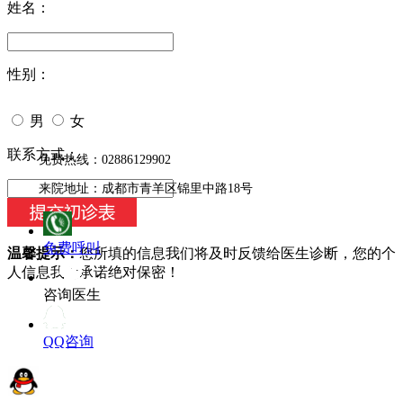
姓名：
性别：
男
女
今天日期：
联系方式：
免费热线：02886129902
来院地址：成都市青羊区锦里中路18号
免费呼叫
温馨提示：
您所填的信息我们将及时反馈给医生诊断，您的个
人信息我们承诺绝对保密！
咨询医生
QQ咨询