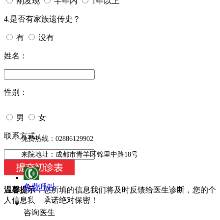
刚发现
半年内
1年以上
4.是否有家族遗传史？
有
没有
姓名：
性别：
男
女
今天日期：
联系方式：
免费热线：02886129902
来院地址：成都市青羊区锦里中路18号
免费呼叫
温馨提示：
您所填的信息我们将及时反馈给医生诊断，您的个
人信息我们承诺绝对保密！
咨询医生