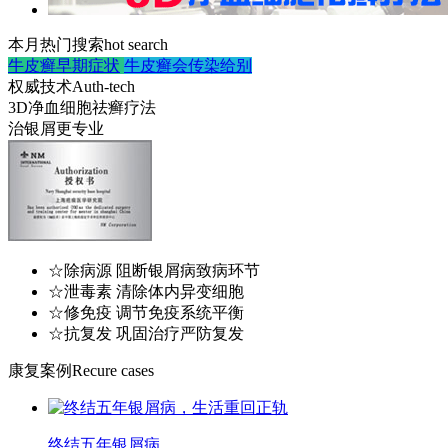
本月热门搜索
hot search
牛皮癣早期症状
牛皮癣会传染给别
权威技术
Auth-tech
3D净血细胞祛癣疗法
治银屑更专业
☆除病源 阻断银屑病致病环节
☆泄毒素 清除体内异变细胞
☆修免疫 调节免疫系统平衡
☆抗复发 巩固治疗严防复发
康复案例
Recure cases
终结五年银屑病