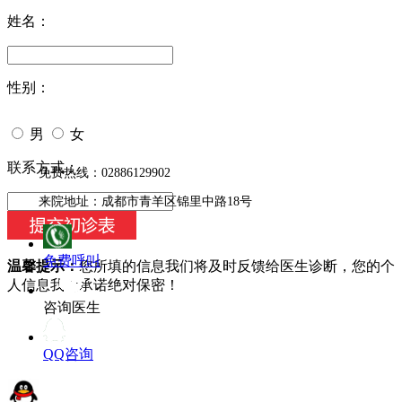
姓名：
性别：
男
女
今天日期：
联系方式：
免费热线：02886129902
来院地址：成都市青羊区锦里中路18号
免费呼叫
温馨提示：
您所填的信息我们将及时反馈给医生诊断，您的个
人信息我们承诺绝对保密！
咨询医生
QQ咨询