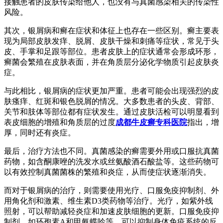
接触患者的皮肤传染给他人，也没有与真菌感染相关的传染性
风险。
其次，银屑病和癣在症状和体征上也存在一些区别。癣主要表
现为局部皮肤发痒、脱屑、皮肤干燥和刺痛等症状，常见于头
皮、手掌和足跟等部位。患者皮肤上的症状通常会形成环形，
癣菌会繁殖在皮肤表面，并在角质层分泌化学物质引起皮肤炎
症。
与此相比，银屑病的症状更加严重。患者可能会出现强烈的皮
肤瘙痒、红斑和银色脱屑的情况。大多数患者的头皮、背部、
关节和肢体等部位都有症状发生。通过皮肤活检可以明显看到
表皮细胞的增殖和角质层的过度
成都牛皮癣专科医院
指出，增
厚，同时还有炎症。
最后，治疗方法也不同。真菌感染的癣需要外用或口服抗真菌
药物，如含酮康唑的洗发水或丝氨酸酒石酸盐等。这些药物可
以有效控制真菌菌株的繁殖和炎症，从而使症状逐渐消失。
而对于银屑病的治疗，则需要使用光疗、口服免疫抑制剂、外
用角化剂和激素、维生素D3类药物等治疗。光疗，如紫外线
照射，可以帮助减轻炎症和加速皮肤细胞的更新。口服免疫抑
制剂，如环孢素A和甲氨蝶呤等，可以抑制身体免疫系统的反