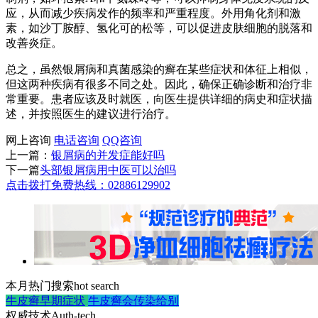
应，从而减少疾病发作的频率和严重程度。外用角化剂和激
素，如沙丁胺醇、氢化可的松等，可以促进皮肤细胞的脱落和
改善炎症。
总之，虽然银屑病和真菌感染的癣在某些症状和体征上相似，
但这两种疾病有很多不同之处。因此，确保正确诊断和治疗非
常重要。患者应该及时就医，向医生提供详细的病史和症状描
述，并按照医生的建议进行治疗。
网上咨询
电话咨询
QQ咨询
上一篇：
银屑病的并发症能好吗
下一篇
头部银屑病用中医可以治吗
点击拨打免费热线：02886129902
本月热门搜索
hot search
牛皮癣早期症状
牛皮癣会传染给别
权威技术
Auth-tech