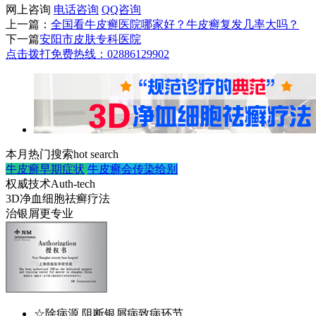
网上咨询
电话咨询
QQ咨询
上一篇：
全国看牛皮癣医院哪家好？牛皮癣复发几率大吗？
下一篇
安阳市皮肤专科医院
点击拨打免费热线：02886129902
本月热门搜索
hot search
牛皮癣早期症状
牛皮癣会传染给别
权威技术
Auth-tech
3D净血细胞祛癣疗法
治银屑更专业
☆除病源 阻断银屑病致病环节