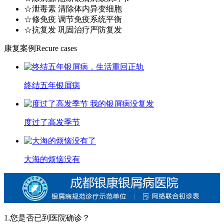
☆泄毒素 清除体内异变细胞
☆修免疫 调节免疫系统平衡
☆抗复发 巩固治疗严防复发
康复案例
Recure cases
终结五年银屑病
度过了高发季节
大海的烦恼没有
1.您是否已到医院确诊？