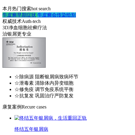
本月热门搜索
hot search
牛皮癣早期症状
牛皮癣会传染给别
权威技术
Auth-tech
3D净血细胞祛癣疗法
治银屑更专业
☆除病源 阻断银屑病致病环节
☆泄毒素 清除体内异变细胞
☆修免疫 调节免疫系统平衡
☆抗复发 巩固治疗严防复发
康复案例
Recure cases
终结五年银屑病