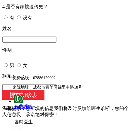
4.是否有家族遗传史？
有
没有
姓名：
性别：
男
女
今天日期：
联系方式：
免费热线：02886129902
来院地址：成都市青羊区锦里中路18号
免费呼叫
温馨提示：
您所填的信息我们将及时反馈给医生诊断，您的个
人信息我们承诺绝对保密！
咨询医生