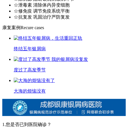
☆泄毒素 清除体内异变细胞
☆修免疫 调节免疫系统平衡
☆抗复发 巩固治疗严防复发
康复案例
Recure cases
终结五年银屑病
度过了高发季节
大海的烦恼没有
1.您是否已到医院确诊？